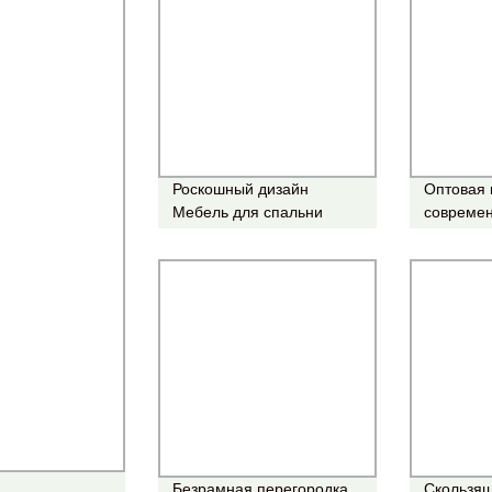
Роскошный дизайн
Оптовая
Мебель для спальни
совреме
Прогулка портативная
кованый
стеклянная дверь Шкаф
двойной
Современная
ворота Г
деревянная шкаф двери
Скользящ
Безопасн
Металли
внутренн
кузова Н
дверца 
Безрамная перегородка
Скользящ