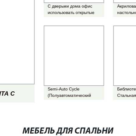
С дверьми дома офис
Акрилова
использовать открытые
настольн
деревянные книжные
документ
полки Букмекер
стоячий 
Semi-Auto Cycle
Библиоте
ТА С
(Полуавтоматический
Стальная
Double-Station случае
коробки 
бумагоделательной
тележкой
ОЛКА ДЛЯ
машины ноутбук жесткого
покрытия книги случае
Maker
ИК
МЕБЕЛЬ ДЛЯ СПАЛЬНИ