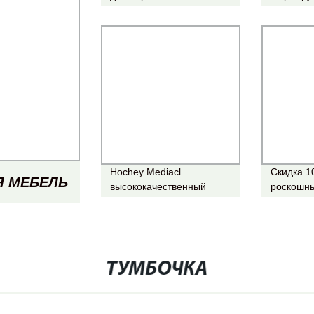
руководи
Hochey Mediacl
Скидка 1
Я МЕБЕЛЬ
высококачественный
роскошн
светодиодный свет
дизайн, 
Прием стойка дизайн
генераль
Л IRON
Деревянный Стойка
Wooden 
регистрации в офисе
Executiv
МИНА,
ТУМБОЧКА
 СТОЛ,