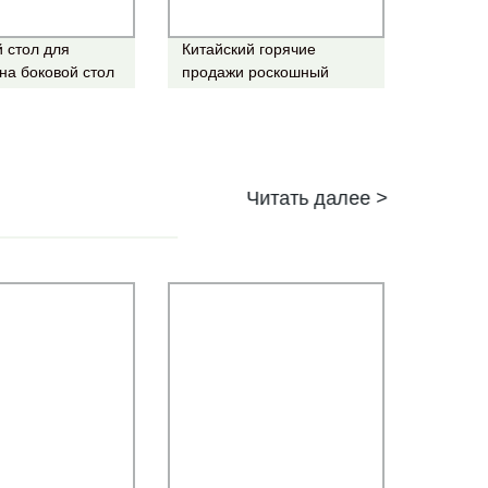
 стол для
Китайский горячие
на боковой стол
продажи роскошный
tural Bamboo
кабинет ночь стоять на
 гостиной
прикроватном мониторе
белого цвета с двумя
спальнями в таблице
установите Домашняя
Читать далее >
мебель роскошь
итальянских тумбочками