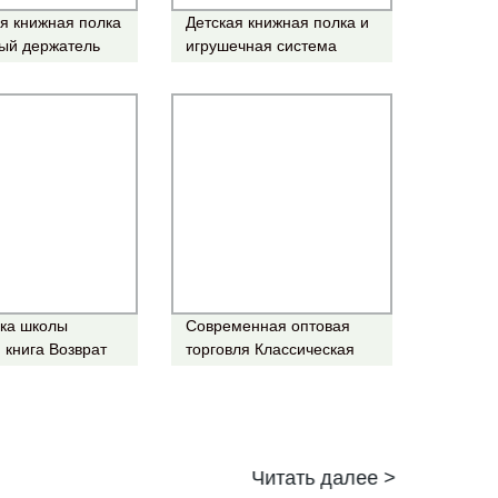
я книжная полка
Детская книжная полка и
ый держатель
игрушечная система
ов пластиковый
хранения детских
книжный шкаф
игрушек 4-го уровня
Организатор Детская
книжная книжная
книжная книжная
книжная книжка
деревянная книжная
стойка Детская игрушка
шкаф Мебель
ка школы
Современная оптовая
 книга Возврат
торговля Классическая
Букмекер с
деревянная
 (Большой)
металлическая полка для
5-яруса для хранения в
тяжелых условиях
Лестница Книжная полка
Читать далее >
Винтаж Промышленный