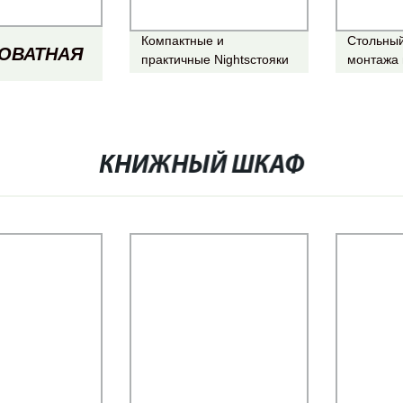
Компактные и
Стольный
РОВАТНАЯ
практичные Nightsстояки
монтажа 
винтажный вид дешевая
оптом Na
мебель дуба роскоши
Ночник в
И,
Ночника
РЕВЯННАЯ
КНИЖНЫЙ ШКАФ
НОЙ,
КАФ