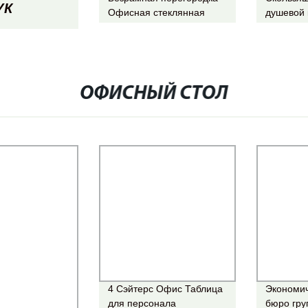
УК
Офисная стеклянная
душевой 
стенка, складная дверь
большим
конструк
ИРУЮЩИЕ
SGCC зак
Оптовая 
ОФИСНЫЙ СТОЛ
4 Сэйтерс Офис Таблица
Экономи
для персонала
бюро гру