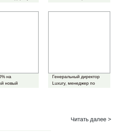
телей (MG-041)
административной
канцелярии
Администратора
0% на
Генеральный директор
ый новый
Luxury, менеджер по
белый офис,
работе с офисными
ный директор
столиками, г-образный
Офисная мебель
стол для руководителей
e Desk
Читать далее >