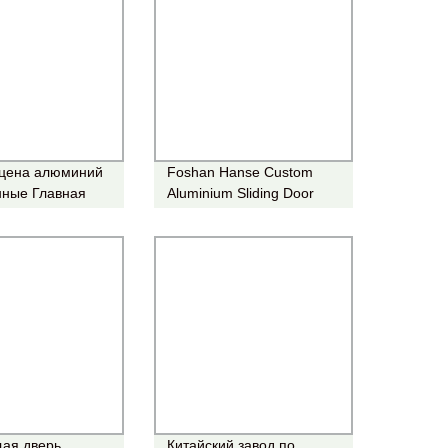
 цена алюминий
Foshan Hanse Custom
нные Главная
Aluminium Sliding Door
 железный
бесшумная двойная
 одинарный
стеклянная внешняя
араж
поверхность
ий вход стекло
Алюминиевые
ость спереди
раздвижные двери
ческая
яя отделка
овая Стальная
шарнира
ая дверь
Китайский завод по