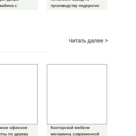
кабина с
производству недорогих
 верхом
коммерческих
ция роликов
электрических
аленное стекло
автоматических
цена
алюминиевых
стеклянных секционных
Читать далее >
гаражных дверей
чное офисное
Конторской мебели
ппы по дереву
меламина современной