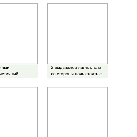
нный
2 выдвижной ящик стола
истичный
со стороны ночь стоять с
дный черный
бен денежного лотка
тный столик
ная умная
 с Зарядная