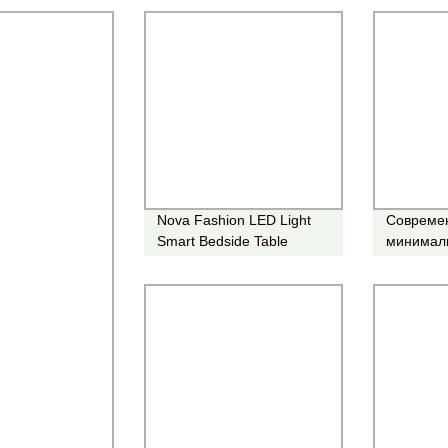
ННОГО
Nova Fashion LED Light
Совреме
Smart Bedside Table
минимал
Modern готов к
светодио
использованию
прикрова
Установите ночную
Деревян
стойку для спальни с
тумбочка
мебелью
станция